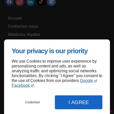
Accueil
Contactez-nous
Mentions légales
Plan du site
Your privacy is our priority
We use Cookies to improve user experience by
Haut de page
personalising content and ads, as well as
analyzing traffic and optimizing social networks
functionalities. By clicking "I Agree" you consent to
the use of Cookies from our providers
Google
Facebook
.
I AGREE
Customize