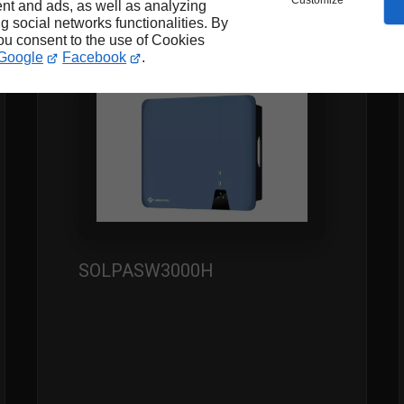
Customize
nt and ads, as well as analyzing
ONDULEURS MONOPHASÉS
ng social networks functionalities. By
HYBRIDES SOLPLANET 3kW
you consent to the use of Cookies
Google
Facebook
.
SOLPASW3000H