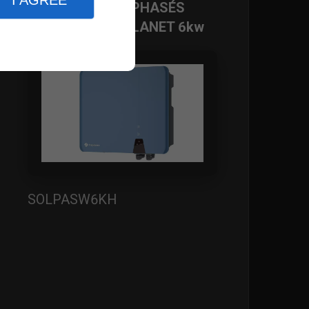
I AGREE
ONDULEURS TRIPHASÉS
HYBRIDES SOLPLANET 6kw
SOLPASW6KH