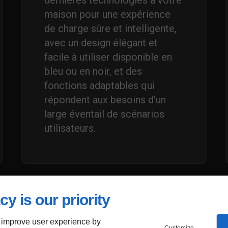
maison pour une expérience
de charge sûre et intelligente,
avec un design élégant et
facile à utiliser disponible en
bleu ou en noir, et des
fonctions adaptables qui
répondent aux besoins d'un
large éventail de scénarios
utilisateurs.
cy is our priority
 improve user experience by