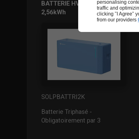
personalising conte
BATTERIE HV TRIPHASÉ
traffic and optimizi
2,56kWh
clicking "I Agree" 
from our providers
SOLPBATTRI2K
Batterie Triphasé -
Obligatoirement par 3