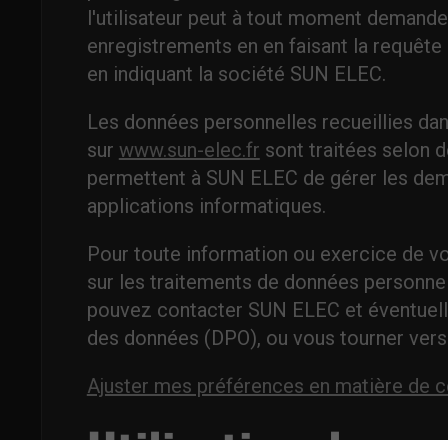
l'utilisateur peut à tout moment demande
enregistrements en en faisant la requête
en indiquant la société SUN ELEC.
Les données personnelles recueillies da
sur
www.sun-elec.fr
sont traitées selon 
permettent à SUN ELEC de gérer les de
applications informatiques.
Pour toute information ou exercice de vo
sur les traitements de données personne
pouvez contacter SUN ELEC et éventuell
des données (DPO), ou vous tourner vers
Ajuster mes préférences en matière de 