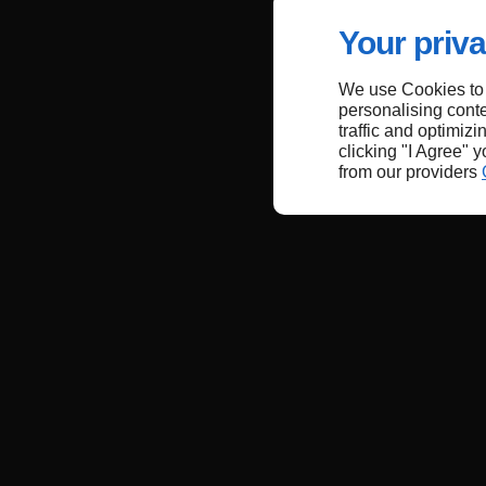
Your priva
We use Cookies to
personalising conte
traffic and optimizi
clicking "I Agree" 
from our providers