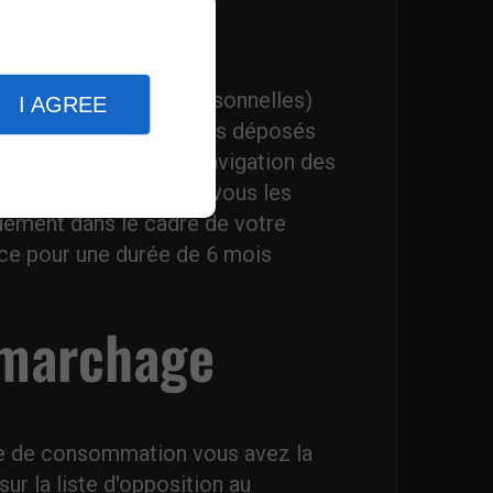
okies
 informations (non personnelles)
I AGREE
 sur internet. Les cookies déposés
on de l’expérience de navigation des
tistiques. Dès lors que vous les
quement dans le cadre de votre
t ce pour une durée de 6 mois
émarchage
de de consommation vous avez la
sur la liste d'opposition au