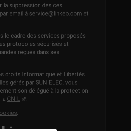
r la suppression des ces
 par email à service@linkeo.com et
ns le cadre des services proposés
des protocoles sécurisés et
mandes reçues dans ses
s droits Informatique et Libertés
lles gérés par SUN ELEC, vous
ement son délégué à la protection
 la
CNIL
.
cookies
.