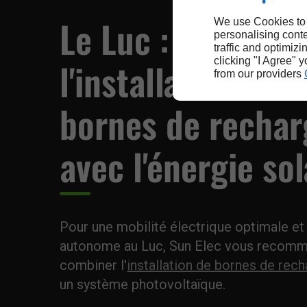
Le Luc : combine
We use Cookies to
personalising conte
traffic and optimizi
clicking "I Agree" 
l'installation de
from our providers
bornes de rechar
avec l'énergie sol
Pour une mobilité électrique optimale et
autonome au Luc, Sun Elec vous recom
combiner l'
installation de bornes de rec
un système photovoltaïque.