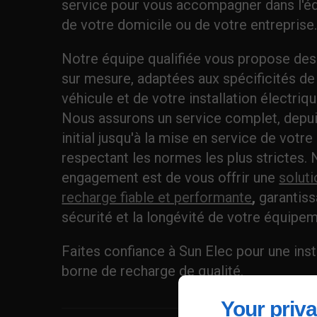
service pour vous accompagner dans l'
de votre domicile ou de votre entreprise
Notre équipe qualifiée vous propose des
sur mesure, adaptées aux spécificités de
véhicule et de votre installation électriq
Nous assurons un service complet, depui
initial jusqu'à la mise en service de votre
respectant les normes les plus strictes. 
engagement est de vous offrir une
soluti
recharge fiable et performante
,
garantiss
sécurité et la longévité de votre équipem
Faites confiance à Sun Elec pour une inst
borne de recharge de qualité.
Your priva