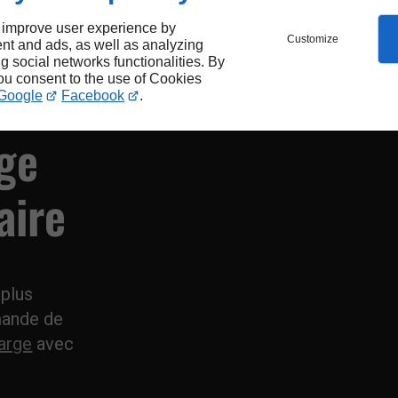
z
 improve user experience by
Customize
nt and ads, as well as analyzing
ng social networks functionalities. By
you consent to the use of Cookies
Google
Facebook
.
ge
aire
 plus
mande de
harge
avec