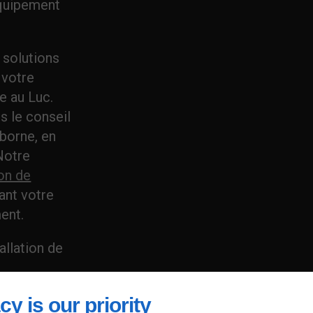
équipement
.
 solutions
 votre
ue au Luc.
s le conseil
 borne, en
Notre
on de
ant votre
ent.
allation de
cy is our priority