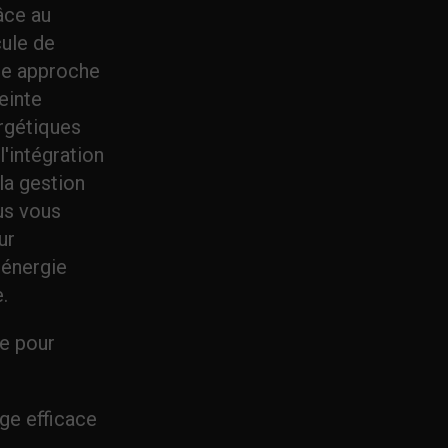
âce au
cule de
te approche
einte
rgétiques
l'intégration
la gestion
us vous
ur
 énergie
.
le pour
rge efficace