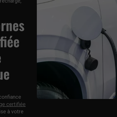
 recharge,
ornes
fiée
e
ue
 confiance
ge certifiée
ise à votre