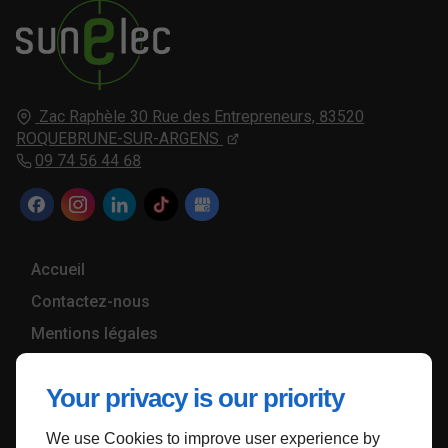
Zac Raphèle 30 Rue des Entrepreneurs,
83520
ROQUEBRUNE-SUR-ARGENS
09 74 56 44 68
Accueil
Contactez-nous
Mentions légales
Plan du site
Your privacy is our priority
We use Cookies to improve user experience by