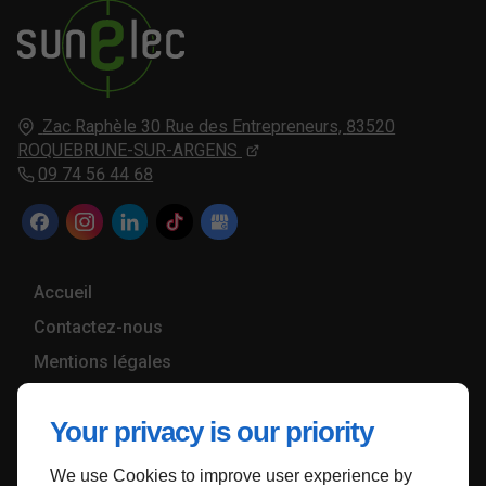
Zac Raphèle 30 Rue des Entrepreneurs,
83520
ROQUEBRUNE-SUR-ARGENS
09 74 56 44 68
Accueil
Contactez-nous
Mentions légales
Plan du site
Your privacy is our priority
We use Cookies to improve user experience by